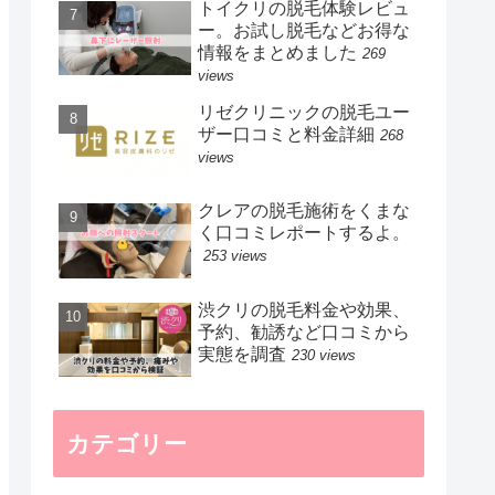
トイクリの脱毛体験レビュ
ー。お試し脱毛などお得な
情報をまとめました
269
views
リゼクリニックの脱毛ユー
ザー口コミと料金詳細
268
views
クレアの脱毛施術をくまな
く口コミレポートするよ。
253 views
渋クリの脱毛料金や効果、
予約、勧誘など口コミから
実態を調査
230 views
カテゴリー