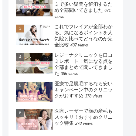
ミで多い疑問を解消するた
め全部聞いてきました
671
views
これでフレイアが全部わか
る。気になるポイントを人
気院と比べてどうなのか完
全比較
437 views
レジーナクリニックを口コ
ミレポート！気になる点を
全部まとめて聞いてきまし
た
385 views
医療で足脱毛するなら安い
キャンペーン中のクリニッ
クがおすすめ
378 views
医療レーザーで顔の産毛も
スッキリ！おすすめクリニ
ック特集
278 views